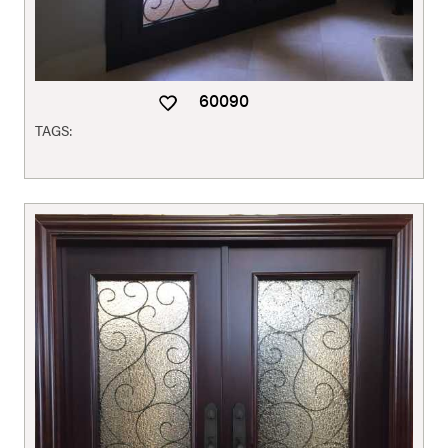
60090
TAGS: