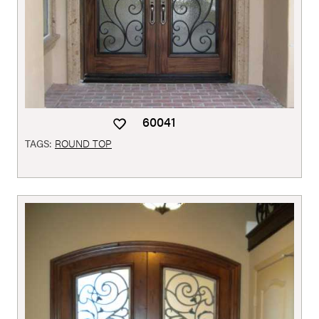
60041
TAGS:
ROUND TOP