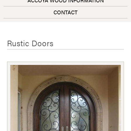
ACCOYA WOOD INFORMATION
CONTACT
Rustic Doors