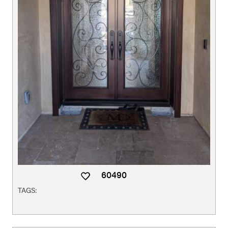
60490
TAGS: