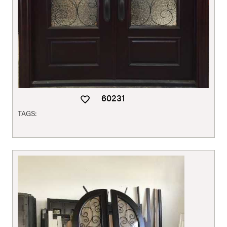
60231
TAGS: