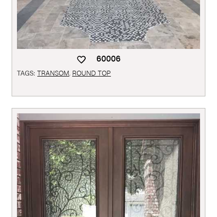
60006
TAGS:
TRANSOM
,
ROUND TOP