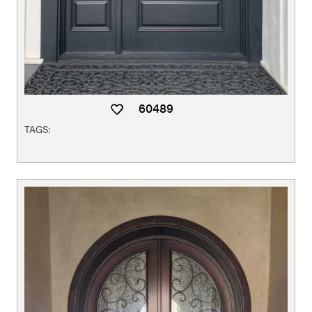
60489
TAGS: